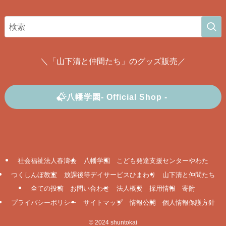
＼「山下清と仲間たち」のグッズ販売／
八幡学園- Official Shop -
社会福祉法人春濤会
八幡学園
こども発達支援センターやわた
つくしんぼ教室
放課後等デイサービスひまわり
山下清と仲間たち
全ての投稿
お問い合わせ
法人概要
採用情報
寄附
プライバシーポリシー
サイトマップ
情報公開
個人情報保護方針
©
2024 shuntokai